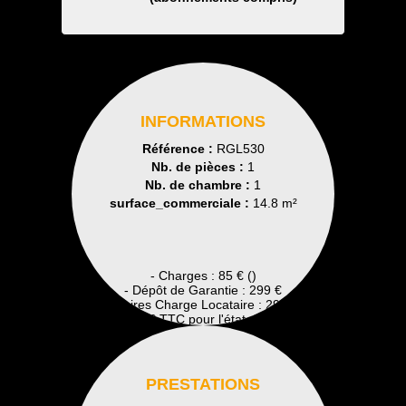
INFORMATIONS
Référence :
RGL530
Nb. de pièces :
1
Nb. de chambre :
1
surface_commerciale :
14.8 m²
- Charges : 85 € ()
- Dépôt de Garantie : 299 €
- Honoraires Charge Locataire : 299 € TTC
Dont 0 € TTC pour l'état des lieux
PRESTATIONS