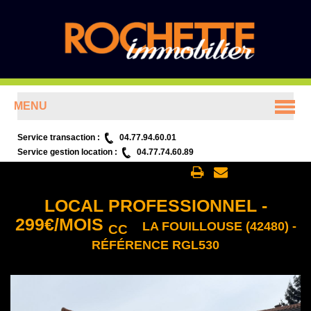
MENU
ACCUEIL
Service transaction :
04.77.94.60.01
Service gestion location :
04.77.74.60.89
ANNONCES
Retour aux annonces
LOCAL PROFESSIONNEL
-
PRÉSENTATION
299
€
/MOIS
LA FOUILLOUSE (42480) -
CC
RÉFÉRENCE RGL530
CONTACT