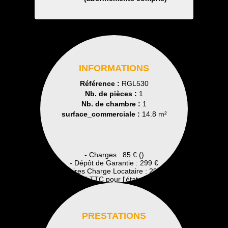
INFORMATIONS
Référence :
RGL530
Nb. de pièces :
1
Nb. de chambre :
1
surface_commerciale :
14.8 m²
- Charges : 85 € ()
- Dépôt de Garantie : 299 €
- Honoraires Charge Locataire : 299 € TTC
Dont 0 € TTC pour l'état des lieux
PRESTATIONS