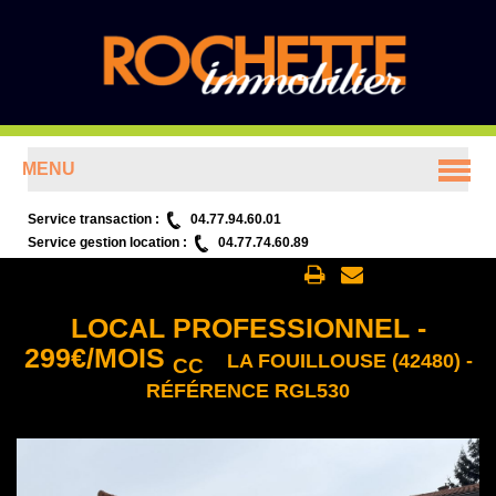
MENU
ACCUEIL
Service transaction :
04.77.94.60.01
Service gestion location :
04.77.74.60.89
ANNONCES
Retour aux annonces
LOCAL PROFESSIONNEL
-
PRÉSENTATION
299
€
/MOIS
LA FOUILLOUSE (42480) -
CC
RÉFÉRENCE RGL530
CONTACT