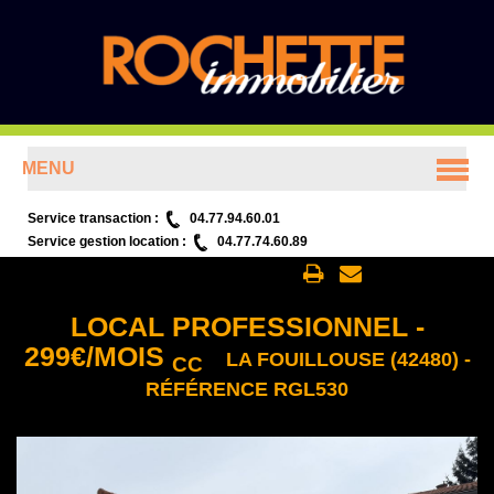
MENU
ACCUEIL
Service transaction :
04.77.94.60.01
Service gestion location :
04.77.74.60.89
ANNONCES
Retour aux annonces
LOCAL PROFESSIONNEL
-
PRÉSENTATION
299
€
/MOIS
LA FOUILLOUSE (42480) -
CC
RÉFÉRENCE RGL530
CONTACT