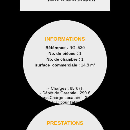
INFORMATIONS
Référence :
RGL530
Nb. de pièces :
1
Nb. de chambre :
1
surface_commerciale :
14.8 m²
- Charges : 85 € ()
- Dépôt de Garantie : 299 €
- Honoraires Charge Locataire : 299 € TTC
Dont 0 € TTC pour l'état des lieux
PRESTATIONS