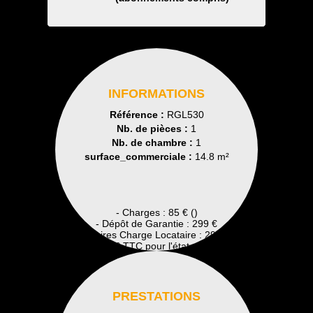
INFORMATIONS
Référence :
RGL530
Nb. de pièces :
1
Nb. de chambre :
1
surface_commerciale :
14.8 m²
- Charges : 85 € ()
- Dépôt de Garantie : 299 €
- Honoraires Charge Locataire : 299 € TTC
Dont 0 € TTC pour l'état des lieux
PRESTATIONS