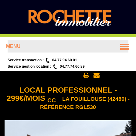
MENU
ACCUEIL
Service transaction :
04.77.94.60.01
Service gestion location :
04.77.74.60.89
ANNONCES
Retour aux annonces
LOCAL PROFESSIONNEL
-
PRÉSENTATION
299
€
/MOIS
LA FOUILLOUSE (42480) -
CC
RÉFÉRENCE RGL530
CONTACT