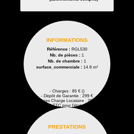
INFORMATIONS
Référence :
RGL530
Nb. de pièces :
1
Nb. de chambre :
1
surface_commerciale :
14.8 m²
- Charges : 85 € ()
- Dépôt de Garantie : 299 €
- Honoraires Charge Locataire : 299 € TTC
Dont 0 € TTC pour l'état des lieux
PRESTATIONS