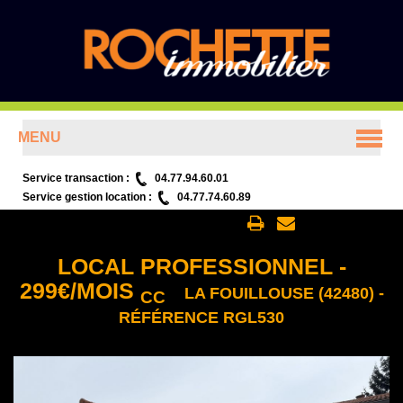
MENU
ACCUEIL
Service transaction :
04.77.94.60.01
Service gestion location :
04.77.74.60.89
ANNONCES
Retour aux annonces
LOCAL PROFESSIONNEL
-
PRÉSENTATION
299
€
/MOIS
LA FOUILLOUSE (42480) -
CC
RÉFÉRENCE RGL530
CONTACT